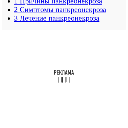
1
Причины панкреонекроза
2
Симптомы панкреонекроза
3
Лечение панкреонекроза