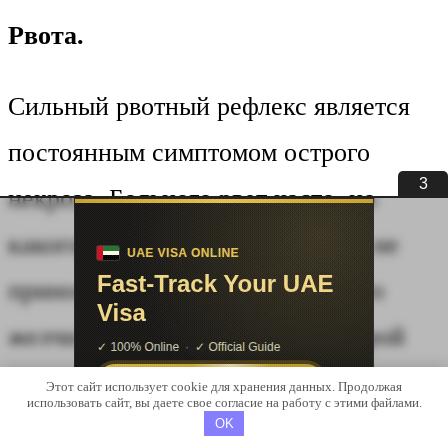
Рвота.
Сильный рвотный рефлекс является
постоянным симптомом острого
2
некроза. Больного рвет часто, но
какого-либо облегчения это ему не
приносит. В рвотной массе много
желчи. Все это приводит к быстрой
потере организмом необходимой
Этот сайт использует cookie для хранения данных. Продолжая
использовать сайт, вы даете свое согласие на работу с этими файлами.
жидкости и угрожает
OK